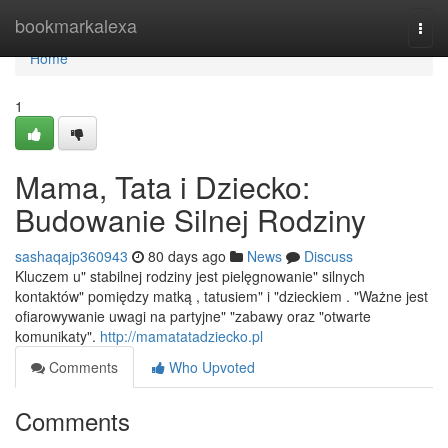
Home
bookmarkalexa
Togg
navi
Home
1
Mama, Tata i Dziecko:
Budowanie Silnej Rodziny
sashaqajp360943
80 days ago
News
Discuss
Kluczem u" stabilnej rodziny jest pielęgnowanie" silnych
kontaktów" pomiędzy matką , tatusiem" i "dzieckiem . "Ważne jest
ofiarowywanie uwagi na partyjne" "zabawy oraz "otwarte
komunikaty".
http://mamatatadziecko.pl
Comments
Who Upvoted
Comments