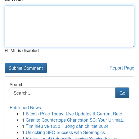
HTML is disabled
Report Page
Search
Go
Published News
1
Bitcoin Price Today: Live Updates & Current Rate
1
Granite Countertops Charleston SC: Your Ultimat...
1
Tìm hiểu về 123b Hướng dẫn chi tiết 2024
1
Unlocking SEO Success with Seomagics
1
Professional Gainesville Towing Service for Loc...