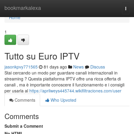
Home
bookmarkalexa
Togg
navi
Home
1
Tutto su Euro IPTV
jasonkpvy771565
81 days ago
News
Discuss
Stai cercando un modo per guardare canali internazionali in
streaming ? Questa piattaforma IPTV offre una ricca offerta di
canali , ma è importante conoscere il funzionamento e i consigli
per usarla al
https://aprilweys445744.wikifiltraciones.com/user
Comments
Who Upvoted
Comments
Submit a Comment
No HTML