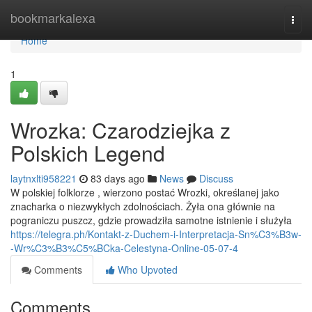
Home
bookmarkalexa
Togg
navi
Home
1
Wrozka: Czarodziejka z
Polskich Legend
laytnxlti958221
83 days ago
News
Discuss
W polskiej folklorze , wierzono postać Wrozki, określanej jako
znacharka o niezwykłych zdolnościach. Żyła ona głównie na
pograniczu puszcz, gdzie prowadziła samotne istnienie i służyła
https://telegra.ph/Kontakt-z-Duchem-i-Interpretacja-Sn%C3%B3w-
-Wr%C3%B3%C5%BCka-Celestyna-Online-05-07-4
Comments
Who Upvoted
Comments