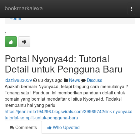
Home
bookmarkalexa
Togg
navi
Home
1
Portal Nyonya4d: Tutorial
Detail untuk Pengguna Baru
idazliv983059
83 days ago
News
Discuss
Apakah bermain Nyonya4d, tetapi bingung cara memulainya ?
Tenang saja ! Panduan ini memberikan panduan detail untuk
pemain yang berniat mendaftar di situs Nyonya4d. Redaksi
membantu hal yang perlu
https://jeanzmlb194296.blogsvirals.com/39969742/link-nyonya4d-
tutorial-komplit-untuk-pengguna-baru
Comments
Who Upvoted