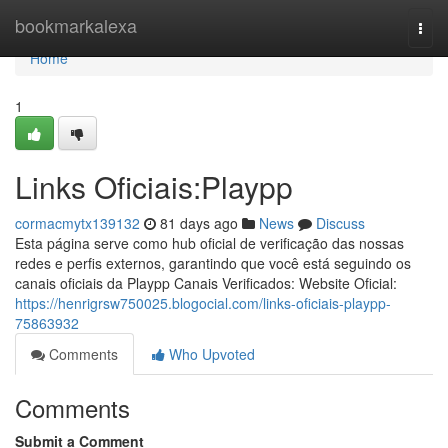
Home
bookmarkalexa
Togg
navi
Home
1
Links Oficiais:Playpp
cormacmytx139132
81 days ago
News
Discuss
Esta página serve como hub oficial de verificação das nossas
redes e perfis externos, garantindo que você está seguindo os
canais oficiais da Playpp Canais Verificados: Website Oficial:
https://henrigrsw750025.blogocial.com/links-oficiais-playpp-
75863932
Comments
Who Upvoted
Comments
Submit a Comment