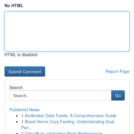
No HTML
HTML is disabled
Report Page
Search
Go
Published News
1
Amibroker Data Feeds: A Comprehensive Guide
1
Boost Home Cozy Feeling: Understanding Dual
Pan...
1
CitrusBurn: Unlocking Peak Performance