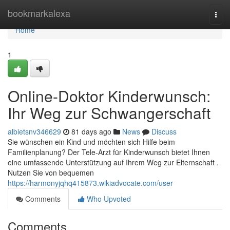
Home
bookmarkalexa
Togg
navi
Home
1
Online-Doktor Kinderwunsch:
Ihr Weg zur Schwangerschaft
albietsnv346629
81 days ago
News
Discuss
Sie wünschen ein Kind und möchten sich Hilfe beim
Familienplanung? Der Tele-Arzt für Kinderwunsch bietet Ihnen
eine umfassende Unterstützung auf Ihrem Weg zur Elternschaft .
Nutzen Sie von bequemen
https://harmonyjqhq415873.wikiadvocate.com/user
Comments
Who Upvoted
Comments