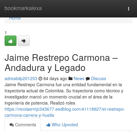
Home
bookmarkalexa
Togg
navi
Home
1
Jaime Restrepo Carmona –
Andadura y Legado
adreabilp201253
84 days ago
News
Discuss
Jaime Restrepo Carmona fue una entidad fundamental en la
trayectoria actual de Colombia. Su trayectoria como técnico y
investigador marcó un momento crucial en el área de la
ingeniería de potencia. Realizó roles
https://nicolasrmjc343677.eedblog.com/41118927/el-restrepo-
carmona-carrera-y-huella
Comments
Who Upvoted