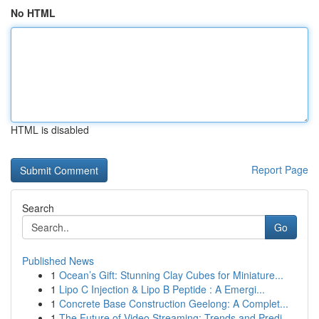
No HTML
HTML is disabled
Report Page
Search
Go
Published News
1
Ocean’s Gift: Stunning Clay Cubes for Miniature...
1
Lipo C Injection & Lipo B Peptide : A Emergi...
1
Concrete Base Construction Geelong: A Complet...
1
The Future of Video Streaming: Trends and Predi...