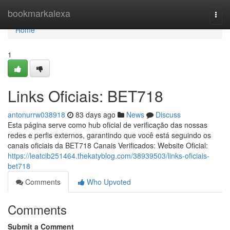
Home
bookmarkalexa
Togg
navi
Home
1
Links Oficiais: BET718
antonurrw038918
83 days ago
News
Discuss
Esta página serve como hub oficial de verificação das nossas
redes e perfis externos, garantindo que você está seguindo os
canais oficiais da BET718 Canais Verificados: Website Oficial:
https://leatcib251464.thekatyblog.com/38939503/links-oficiais-
bet718
Comments
Who Upvoted
Comments
Submit a Comment