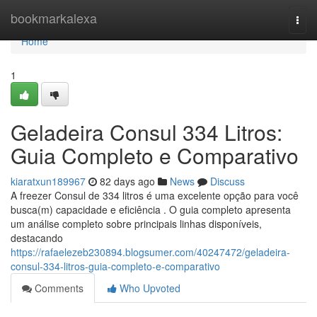
Home
bookmarkalexa
Togg
navi
Home
1
Geladeira Consul 334 Litros:
Guia Completo e Comparativo
kiaratxun189967
82 days ago
News
Discuss
A freezer Consul de 334 litros é uma excelente opção para você
busca(m) capacidade e eficiência . O guia completo apresenta
um análise completo sobre principais linhas disponíveis,
destacando
https://rafaelezeb230894.blogsumer.com/40247472/geladeira-
consul-334-litros-guia-completo-e-comparativo
Comments
Who Upvoted