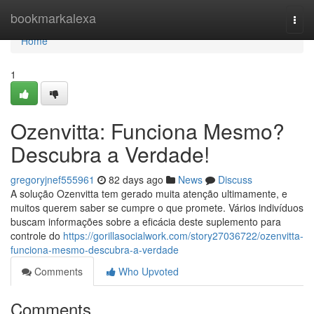
Home
bookmarkalexa
Togg
navi
Home
1
Ozenvitta: Funciona Mesmo?
Descubra a Verdade!
gregoryjnef555961
82 days ago
News
Discuss
A solução Ozenvitta tem gerado muita atenção ultimamente, e
muitos querem saber se cumpre o que promete. Vários indivíduos
buscam informações sobre a eficácia deste suplemento para
controle do
https://gorillasocialwork.com/story27036722/ozenvitta-
funciona-mesmo-descubra-a-verdade
Comments
Who Upvoted
Comments