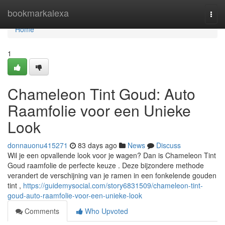
Home
bookmarkalexa
Togg
navi
Home
1
Chameleon Tint Goud: Auto
Raamfolie voor een Unieke
Look
donnauonu415271
83 days ago
News
Discuss
Wil je een opvallende look voor je wagen? Dan is Chameleon Tint
Goud raamfolie de perfecte keuze . Deze bijzondere methode
verandert de verschijning van je ramen in een fonkelende gouden
tint ,
https://guidemysocial.com/story6831509/chameleon-tint-
goud-auto-raamfolie-voor-een-unieke-look
Comments
Who Upvoted