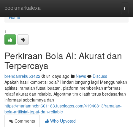
Home
bookmarkalexa
Togg
navi
Home
1
Perkiraan Bola AI: Akurat dan
Terpercaya
brendanrek653422
81 days ago
News
Discuss
Apakah hasil kompetisi bola? Hindari bingung lagi! Menggunakan
aplikasi ramalan futsal buatan, platform memberikan informasi
relatif akurat dan reliable. Algoritma tim dilatih terus berdasarkan
informasi sebelumnya dan
https://mariamnxbn661183.tusblogos.com/41940813/ramalan-
bola-artifisial-tepat-dan-reliable
Comments
Who Upvoted