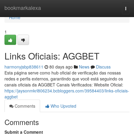
Home
bookmarkalexa
Togg
navi
Home
1
Links Oficiais: AGGBET
harmonyjsbp838611
80 days ago
News
Discuss
Esta página serve como hub oficial de verificação das nossas
redes e perfis externos, garantindo que você está seguindo os
canais oficiais da AGGBET Canais Verificados: Website Oficial:
https://jaysonmkrl806234.bcbloggers.com/39584403/links-oficiais-
aggbet
Comments
Who Upvoted
Comments
Submit a Comment