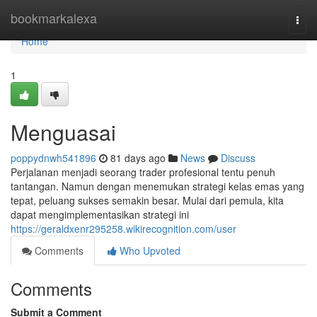
Home
bookmarkalexa
Togg
navi
Home
1
Menguasai
poppydnwh541896
81 days ago
News
Discuss
Perjalanan menjadi seorang trader profesional tentu penuh
tantangan. Namun dengan menemukan strategi kelas emas yang
tepat, peluang sukses semakin besar. Mulai dari pemula, kita
dapat mengimplementasikan strategi ini
https://geraldxenr295258.wikirecognition.com/user
Comments
Who Upvoted
Comments
Submit a Comment