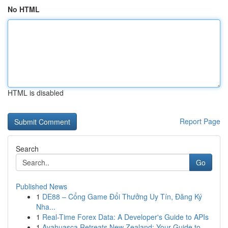
No HTML
HTML is disabled
Report Page
Search
Go
Published News
1
DE88 – Cổng Game Đổi Thưởng Uy Tín, Đăng Ký
Nha...
1
Real-Time Forex Data: A Developer's Guide to APIs
1
Ayahuasca Retreats New Zealand: Your Guide to ...