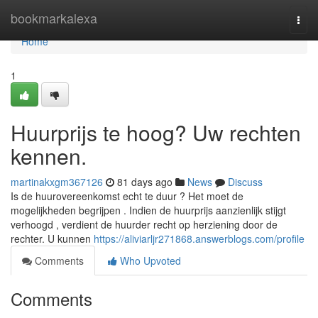
Home
bookmarkalexa
Togg
navi
Home
1
Huurprijs te hoog? Uw rechten
kennen.
martinakxgm367126
81 days ago
News
Discuss
Is de huurovereenkomst echt te duur ? Het moet de
mogelijkheden begrijpen . Indien de huurprijs aanzienlijk stijgt
verhoogd , verdient de huurder recht op herziening door de
rechter. U kunnen
https://aliviarljr271868.answerblogs.com/profile
Comments
Who Upvoted
Comments