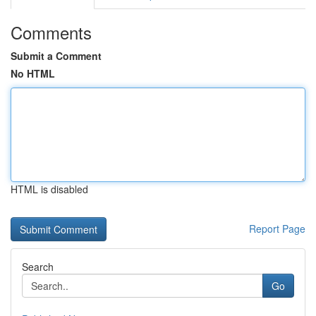
Comments
Submit a Comment
No HTML
HTML is disabled
Report Page
Search
Go