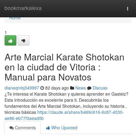
Home
bookmarkalexa
Togg
navi
Home
1
Arte Marcial Karate Shotokan
en la ciudad de Vitoria :
Manual para Novatos
dianeqmbj349997
82 days ago
News
Discuss
¿Te interesa el Karate Shotokan y quieres aprender en Gasteiz?
Esta introducción es excelente para ti. Descubrirás los
fundamentos del Arte Marcial Shotokan, incluyendo su historia ,
técnicas básicas
https://claude.ai/share/b469c616-6c87-4030-
ae86-eb77f3aead0b
Comments
Who Upvoted