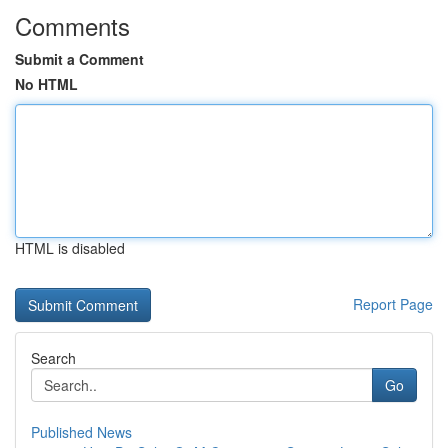
Comments
Submit a Comment
No HTML
HTML is disabled
Report Page
Search
Go
Published News