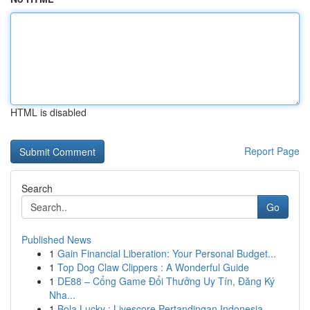
HTML is disabled
Report Page
Search
Go
Published News
1
Gain Financial Liberation: Your Personal Budget...
1
Top Dog Claw Clippers : A Wonderful Guide
1
DE88 – Cổng Game Đổi Thưởng Uy Tín, Đăng Ký
Nha...
1
Bola Lucky : Livescore Pertandingan Indonesia ...