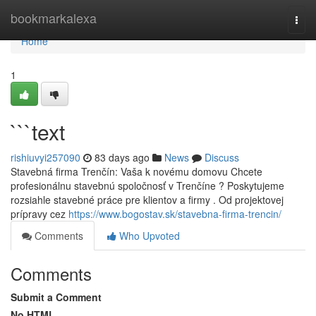
Home
bookmarkalexa
Togg
navi
Home
1
```text
rishiuvyi257090
83 days ago
News
Discuss
Stavebná firma Trenčín: Vaša k novému domovu Chcete
profesionálnu stavebnú spoločnosť v Trenčíne ? Poskytujeme
rozsiahle stavebné práce pre klientov a firmy . Od projektovej
prípravy cez
https://www.bogostav.sk/stavebna-firma-trencin/
Comments
Who Upvoted
Comments
Submit a Comment
No HTML