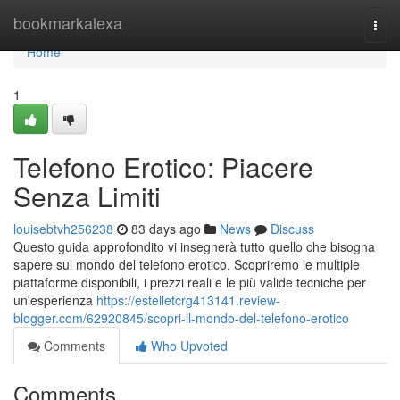
Home
bookmarkalexa
Togg
navi
Home
1
Telefono Erotico: Piacere
Senza Limiti
louisebtvh256238
83 days ago
News
Discuss
Questo guida approfondito vi insegnerà tutto quello che bisogna
sapere sul mondo del telefono erotico. Scopriremo le multiple
piattaforme disponibili, i prezzi reali e le più valide tecniche per
un'esperienza
https://estelletcrg413141.review-
blogger.com/62920845/scopri-il-mondo-del-telefono-erotico
Comments
Who Upvoted
Comments