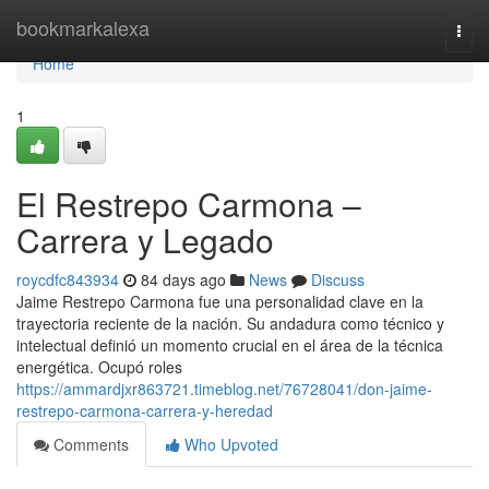
Home
bookmarkalexa
Togg
navi
Home
1
El Restrepo Carmona –
Carrera y Legado
roycdfc843934
84 days ago
News
Discuss
Jaime Restrepo Carmona fue una personalidad clave en la
trayectoria reciente de la nación. Su andadura como técnico y
intelectual definió un momento crucial en el área de la técnica
energética. Ocupó roles
https://ammardjxr863721.timeblog.net/76728041/don-jaime-
restrepo-carmona-carrera-y-heredad
Comments
Who Upvoted