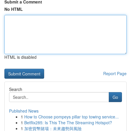
Submit a Comment
No HTML
HTML is disabled
Report Page
Search
Go
Published News
1
How to Choose pompeys pillar top towing service...
1
Betflix285: Is This The The Streaming Hotspot?
1
加密貨幣賭場：未來趨勢與風險