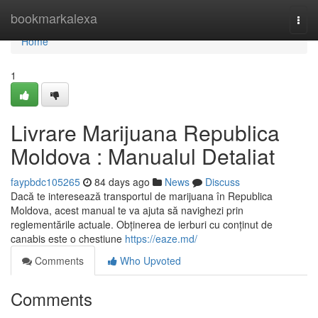
Home
bookmarkalexa
Togg
navi
Home
1
Livrare Marijuana Republica
Moldova : Manualul Detaliat
faypbdc105265
84 days ago
News
Discuss
Dacă te interesează transportul de marijuana în Republica
Moldova, acest manual te va ajuta să navighezi prin
reglementările actuale. Obținerea de ierburi cu conținut de
canabis este o chestiune
https://eaze.md/
Comments
Who Upvoted
Comments