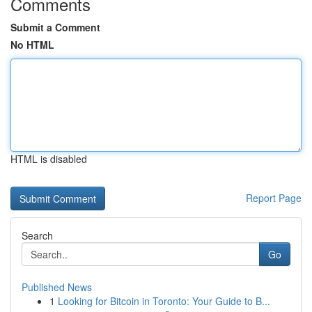
Comments
Submit a Comment
No HTML
HTML is disabled
Report Page
Search
Go
Published News
1
Looking for Bitcoin in Toronto: Your Guide to B...