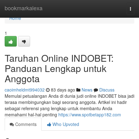
Home
bookmarkalexa
Togg
navi
Home
1
Taruhan Online INDOBET:
Panduan Lengkap untuk
Anggota
caoimheldmt994032
83 days ago
News
Discuss
Memulai petualangan Anda di dunia judi online INDOBET bisa jadi
terasa membingungkan bagi seorang anggota. Artikel ini hadir
sebagai referensi yang lengkap untuk membantu Anda
memahami hal-hal penting
https://www.spotbetapp182.com
Comments
Who Upvoted