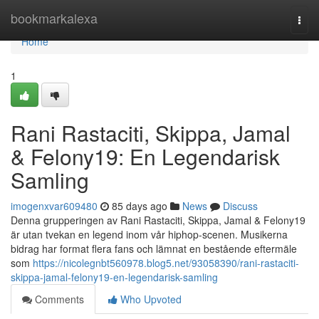
Home
bookmarkalexa
Togg
navi
Home
1
Rani Rastaciti, Skippa, Jamal
& Felony19: En Legendarisk
Samling
imogenxvar609480
85 days ago
News
Discuss
Denna grupperingen av Rani Rastaciti, Skippa, Jamal & Felony19
är utan tvekan en legend inom vår hiphop-scenen. Musikerna
bidrag har format flera fans och lämnat en bestående eftermäle
som
https://nicolegnbt560978.blog5.net/93058390/rani-rastaciti-
skippa-jamal-felony19-en-legendarisk-samling
Comments
Who Upvoted