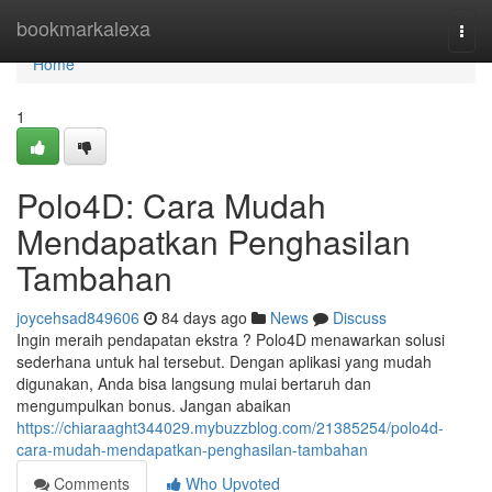
Home
bookmarkalexa
Togg
navi
Home
1
Polo4D: Cara Mudah
Mendapatkan Penghasilan
Tambahan
joycehsad849606
84 days ago
News
Discuss
Ingin meraih pendapatan ekstra ? Polo4D menawarkan solusi
sederhana untuk hal tersebut. Dengan aplikasi yang mudah
digunakan, Anda bisa langsung mulai bertaruh dan
mengumpulkan bonus. Jangan abaikan
https://chiaraaght344029.mybuzzblog.com/21385254/polo4d-
cara-mudah-mendapatkan-penghasilan-tambahan
Comments
Who Upvoted