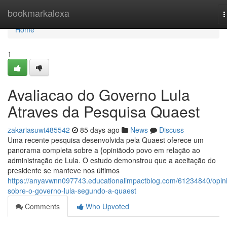
Home
bookmarkalexa
T
n
Home
1
Avaliacao do Governo Lula
Atraves da Pesquisa Quaest
zakariasuwt485542
85 days ago
News
Discuss
Uma recente pesquisa desenvolvida pela Quaest oferece um
panorama completa sobre a {opiniãodo povo em relação ao
administração de Lula. O estudo demonstrou que a aceitação do
presidente se manteve nos últimos
https://anyavwnn097743.educationalimpactblog.com/61234840/opin
sobre-o-governo-lula-segundo-a-quaest
Comments
Who Upvoted