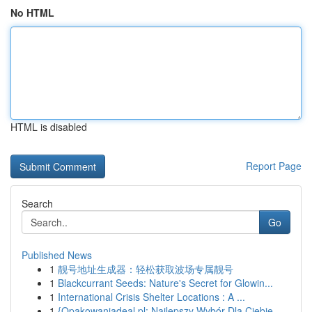
No HTML
HTML is disabled
Report Page
Search
Go
Published News
1
靓号地址生成器：轻松获取波场专属靓号
1
Blackcurrant Seeds: Nature's Secret for Glowin...
1
International Crisis Shelter Locations : A ...
1
{Opakowaniadeal.pl: Najlepszy Wybór Dla Ciebie ...