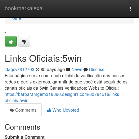
Home
bookmarkalexa
Togg
navi
Home
1
Links Oficiais:5win
idagcvz612703
85 days ago
News
Discuss
Esta página serve como hub oficial de verificação das nossas
redes e perfis externos, garantindo que você está seguindo os
canais oficiais da 5win Canais Verificados: Website Oficial:
https://barbaramgem316890.designi1.com/60764516/links-
oficiais-5win
Comments
Who Upvoted
Comments
Submit a Comment