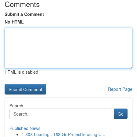
Comments
Submit a Comment
No HTML
HTML is disabled
Report Page
Search
Go
Published News
1
308 Loading : 168 Gr Projectile using C...