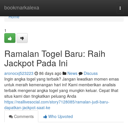
Home
bookmarkalexa
Togg
navi
Home
1
Ramalan Togel Baru: Raih
Jackpot Pada Ini
aronocxj523223
86 days ago
News
Discuss
Ingin angka togel yang terbaik? Jangan lewatkan momen emas
untuk meraih kemenangan hari ini! Kami memberikan analisis
terbaik mengenai angka togel yang mungkin keluar. Cepat lihat
situs kami dan tingkatkan peluang Anda
https://reallivesocial.com/story7128085/ramalan-judi-baru-
dapatkan-jackpot-saat-ke
Comments
Who Upvoted