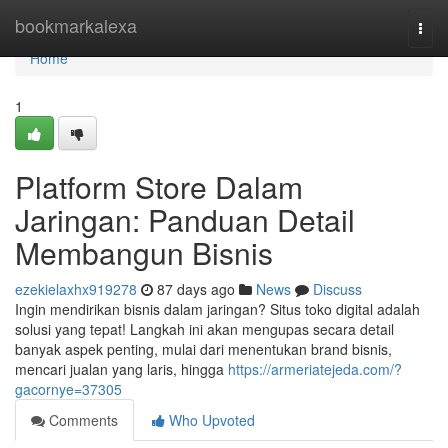
Home
bookmarkalexa
Togg
navi
Home
1
Platform Store Dalam
Jaringan: Panduan Detail
Membangun Bisnis
ezekielaxhx919278
87 days ago
News
Discuss
Ingin mendirikan bisnis dalam jaringan? Situs toko digital adalah
solusi yang tepat! Langkah ini akan mengupas secara detail
banyak aspek penting, mulai dari menentukan brand bisnis,
mencari jualan yang laris, hingga
https://armeriatejeda.com/?
gacornye=37305
Comments
Who Upvoted