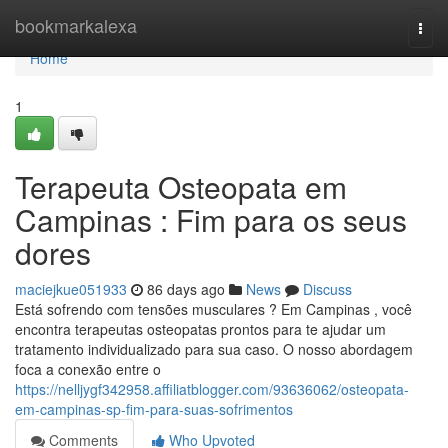
Home
bookmarkalexa
Togg
navi
Home
1
Terapeuta Osteopata em
Campinas : Fim para os seus
dores
maciejkue051933
86 days ago
News
Discuss
Está sofrendo com tensões musculares ? Em Campinas , você
encontra terapeutas osteopatas prontos para te ajudar um
tratamento individualizado para sua caso. O nosso abordagem
foca a conexão entre o
https://nelljygf342958.affiliatblogger.com/93636062/osteopata-
em-campinas-sp-fim-para-suas-sofrimentos
Comments
Who Upvoted