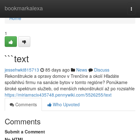
Home
bookmarkalexa
Togg
navi
Home
1
```text
jessehwkt815713
85 days ago
News
Discuss
Rekonštrukcie a opravy domov v Trenčíne a okolí Hľadáte
spoľahlivú firmu na sanácie bytov v tomto regióne? Ponúkame
široké spektrum služieb, od menších rekonštrukcií až po rozsiahle
https://miriamscix435748.pennywiki.com/5526255/text
Comments
Who Upvoted
Comments
Submit a Comment
No HTML