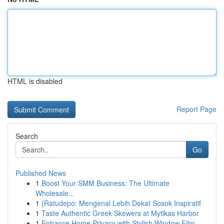
HTML is disabled
Report Page
Search
Go
Published News
1
Boost Your SMM Business: The Ultimate
Wholesale...
1
{Ratudepo: Mengenal Lebih Dekat Sosok Inspiratif
1
Taste Authentic Greek Skewers at Mytikas Harbor
1
Enhance Home Privacy with Stylish Window Film