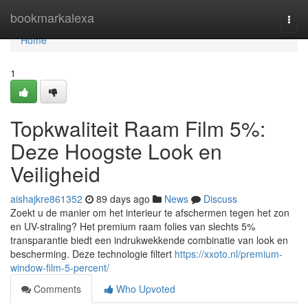
Home
bookmarkalexa
Togg
navi
Home
1
Topkwaliteit Raam Film 5%:
Deze Hoogste Look en
Veiligheid
aishajkre861352
89 days ago
News
Discuss
Zoekt u de manier om het interieur te afschermen tegen het zon
en UV-straling? Het premium raam folies van slechts 5%
transparantie biedt een indrukwekkende combinatie van look en
bescherming. Deze technologie filtert
https://xxoto.nl/premium-
window-film-5-percent/
Comments
Who Upvoted