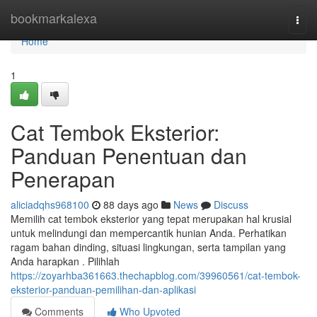
Home
bookmarkalexa
Togg
navi
Home
1
Cat Tembok Eksterior:
Panduan Penentuan dan
Penerapan
aliciadqhs968100
88 days ago
News
Discuss
Memilih cat tembok eksterior yang tepat merupakan hal krusial
untuk melindungi dan mempercantik hunian Anda. Perhatikan
ragam bahan dinding, situasi lingkungan, serta tampilan yang
Anda harapkan . Pilihlah
https://zoyarhba361663.thechapblog.com/39960561/cat-tembok-
eksterior-panduan-pemilihan-dan-aplikasi
Comments
Who Upvoted