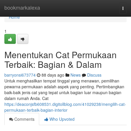
Home
bookmarkalexa
Togg
navi
Home
1
Menentukan Cat Permukaan
Terbaik: Bagian & Dalam
barryonsi673774
88 days ago
News
Discuss
Untuk menghasilkan tempat tinggal yang menawan, pemilihan
pewarna permukaan adalah aspek yang penting. Pertimbangkan
baik-baik jenis cat yang tepat untuk bagian luar maupun bagian
dalam rumah Anda. Cat
https://deaconjsfb608531.digitollblog.com/41029238/mengilih-cat-
permukaan-terbaik-bagian-interior
Comments
Who Upvoted