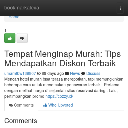
Home
bookmarkalexa
Togg
navi
Home
1
Tempat Menginap Murah: Tips
Mendapatkan Diskon Terbaik
umarnfbw139807
89 days ago
News
Discuss
Mencari hotel murah bisa terasa merepotkan, tapi memungkinkan
beberapa cara untuk menemukan penawaran terbaik . Pertama
dengan melihat harga di sejumlah situs reservasi daring . Lalu,
pertimbangkan promo
https://cozzy.id/
Comments
Who Upvoted
Comments