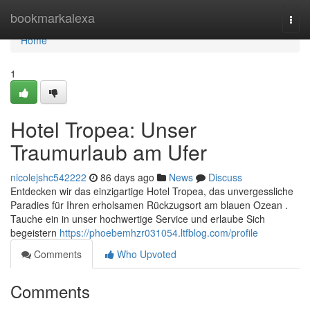
Home
bookmarkalexa
Togg
navi
Home
1
Hotel Tropea: Unser
Traumurlaub am Ufer
nicolejshc542222
86 days ago
News
Discuss
Entdecken wir das einzigartige Hotel Tropea, das unvergessliche
Paradies für Ihren erholsamen Rückzugsort am blauen Ozean .
Tauche ein in unser hochwertige Service und erlaube Sich
begeistern
https://phoebemhzr031054.ltfblog.com/profile
Comments
Who Upvoted
Comments