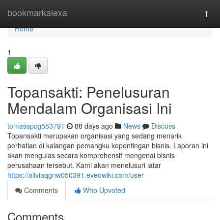
Home
bookmarkalexa
Togg
navi
Home
1
Topansakti: Penelusuran
Mendalam Organisasi Ini
tomasspcg553791
88 days ago
News
Discuss
Topansakti merupakan organisasi yang sedang menarik
perhatian di kalangan pemangku kepentingan bisnis. Laporan ini
akan mengulas secara komprehensif mengenai bisnis
perusahaan tersebut. Kami akan menelusuri latar
https://aliviaqgnw050391.eveowiki.com/user
Comments
Who Upvoted
Comments