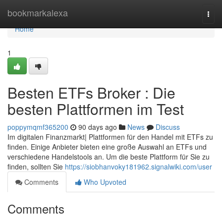
Home
bookmarkalexa
Togg
navi
Home
1
Besten ETFs Broker : Die
besten Plattformen im Test
poppymqmf365200
90 days ago
News
Discuss
Im digitalen Finanzmarkt| Plattformen für den Handel mit ETFs zu
finden. Einige Anbieter bieten eine große Auswahl an ETFs und
verschiedene Handelstools an. Um die beste Plattform für Sie zu
finden, sollten Sie
https://siobhanvoky181962.signalwiki.com/user
Comments
Who Upvoted
Comments