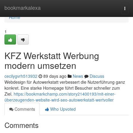
Home
bookmarkalexa
Togg
navi
Home
1
KFZ Werkstatt Werbung
modern umsetzen
cecilygvrh513932
89 days ago
News
Discuss
Webdesign für Autowerkstatt verbessert die Nutzerführung ganz
konkret. Eine starke Homepage führt Besucher schneller zum
Ziel.
https://bookmarkchamp.com/story21400193/mit-einer-
überzeugenden-website-wird-seo-autowerkstatt-wertvoller
Comments
Who Upvoted
Comments