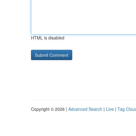
HTML is disabled
Copyright © 2026 |
Advanced Search
|
Live
|
Tag Clou