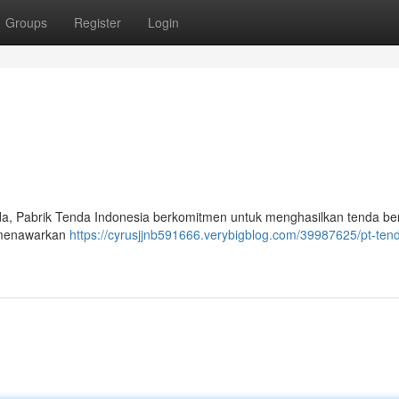
Groups
Register
Login
a, Pabrik Tenda Indonesia berkomitmen untuk menghasilkan tenda ber
n menawarkan
https://cyrusjjnb591666.verybigblog.com/39987625/pt-ten