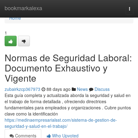
Home
bookmarkalexa
Togg
navi
Home
1
Normas de Seguridad Laboral:
Documento Exhaustivo y
Vigente
zubairkzcp367973
88 days ago
News
Discuss
Esta guía completa y actualizada aborda la seguridad y salud en
el trabajo de forma detallada , ofreciendo directrices
fundamentales para empleados y organizaciones . Cubre puntos
clave como la identificación
https://medinaempresarialsst.com/sistema-de-gestion-de-
seguridad-y-salud-en-el-trabajo/
Comments
Who Upvoted