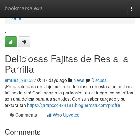
Home
bookmarkalexa
Togg
navi
Home
1
Deliciosas Fajitas de Res a la
Parrilla
emiliesijj988537
87 days ago
News
Discuss
¡Preparate para un viaje culinario delicioso con estas fantásticas
fajitas de res! Cocinadas a la perfección en el fuego, estas fajitas
son una delicia para tus sentidos. Con su sabor cargado y su
textura tan
https://carapccd424181.bloguerosa.com/profile
Comments
Who Upvoted
Comments