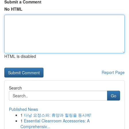
Submit a Comment
No HTML
HTML is disabled
Report Page
Search
Go
Published News
1
다낭 요정스파: 휴양과 힐링을 동시에!
1
Essential Cleanroom Accessories: A
Comprehensiv...