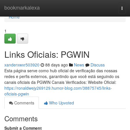
Home
bookmarkalexa
Togg
navi
Home
1
Links Oficiais: PGWIN
xanderxwxr503920
88 days ago
News
Discuss
Esta página serve como hub oficial de verificação das nossas
redes e perfis externos, garantindo que você está seguindo os
canais oficiais da PGWIN Canais Verificados: Website Oficial:
https://ronaldwejy269129.humor-blog.com/38875745/links-
oficiais-pgwin
Comments
Who Upvoted
Comments
Submit a Comment