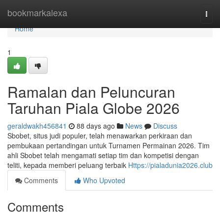
Home
bookmarkalexa
Togg
navi
Home
1
Ramalan dan Peluncuran
Taruhan Piala Globe 2026
geraldwakh456841
88 days ago
News
Discuss
Sbobet, situs judi populer, telah menawarkan perkiraan dan
pembukaan pertandingan untuk Turnamen Permainan 2026. Tim
ahli Sbobet telah mengamati setiap tim dan kompetisi dengan
teliti, kepada memberi peluang terbaik
Https://pialadunia2026.club
Comments
Who Upvoted
Comments