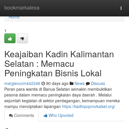
Home
bookmarkalexa
Togg
navi
Home
1
Keajaiban Kadin Kalimantan
Selatan : Memacu
Peningkatan Bisnis Lokal
margievxzm442246
90 days ago
News
Discuss
Peran para wanita di Banua Selatan semakin membuktikan
pesona dalam memacu peningkatan daya daerah . Melalui
sejumlah kegiatan di sektor perdagangan, kemampuan mereka
mampu menciptakan lapangan
https://kadinpcprovkalsel.org/
Comments
Who Upvoted