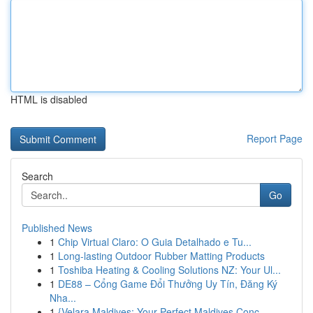
HTML is disabled
Report Page
Search
Go
Published News
1
Chip Virtual Claro: O Guia Detalhado e Tu...
1
Long-lasting Outdoor Rubber Matting Products
1
Toshiba Heating & Cooling Solutions NZ: Your Ul...
1
DE88 – Cổng Game Đổi Thưởng Uy Tín, Đăng Ký
Nha...
1
{Velara Maldives: Your Perfect Maldives Conc...