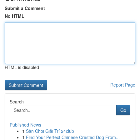
Submit a Comment
No HTML
HTML is disabled
Report Page
Search
Go
Published News
1
Sân Chơi Giải Trí 24club
1
Find Your Perfect Chinese Crested Dog From...