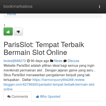
Home
bookmarkalexa
Togg
navi
Home
1
ParisSlot: Tempat Terbaik
Bermain Slot Online
lexieeijf688272
90 days ago
News
Discuss
Website ParisSlot adalah pilihan ideal bagi semua yang ingin
menikmati permainan slot . Dengan jajaran game yang seru ,
Situs ParisSlot menawarkan pengalaman berjudi yang tak
terlupakan . Daftar
https://harmonyucry994288.review-
blogger.com/62796920/parisslot-tempat-terbaik-bermain-slot-
online
Comments
Who Upvoted