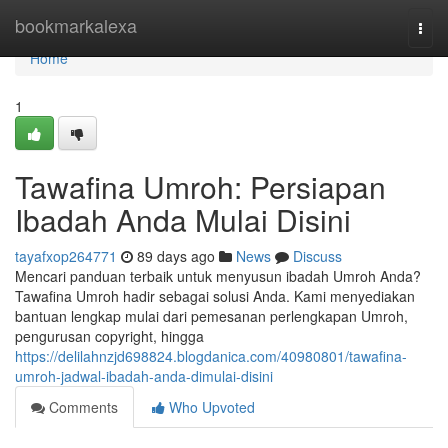
Home
bookmarkalexa
Togg
navi
Home
1
Tawafina Umroh: Persiapan
Ibadah Anda Mulai Disini
tayafxop264771
89 days ago
News
Discuss
Mencari panduan terbaik untuk menyusun ibadah Umroh Anda?
Tawafina Umroh hadir sebagai solusi Anda. Kami menyediakan
bantuan lengkap mulai dari pemesanan perlengkapan Umroh,
pengurusan copyright, hingga
https://delilahnzjd698824.blogdanica.com/40980801/tawafina-
umroh-jadwal-ibadah-anda-dimulai-disini
Comments
Who Upvoted